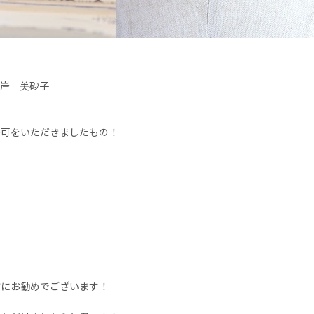
 岸 美砂子
て
許可をいただきましたもの！
方にお勧めでございます！