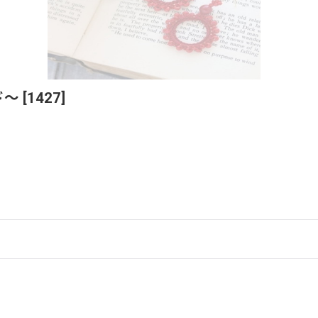
ド〜
[
1427
]