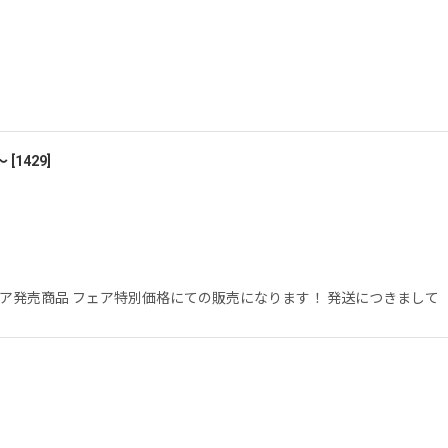
〜
[
1429
]
ア発売商品 フェア特別価格にての販売になります！ 発送につきまして 