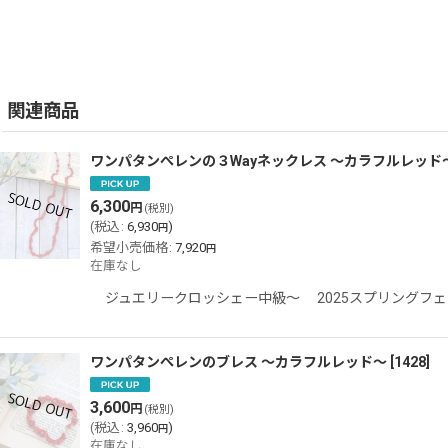
関連商品
ワンパタンぺレンの３Wayネックレス 〜カラフルレッド
6,300
円
(税別)
(
税込
:
6,930
)
円
希望小売価格
:
7,920
円
在庫なし
ジュエリークロッシェー中級〜 2025スプリングフェ
ワンパタンぺレンのブレス 〜カラフルレッド〜
[
1428
]
3,600
円
(税別)
(
税込
:
3,960
)
円
在庫なし