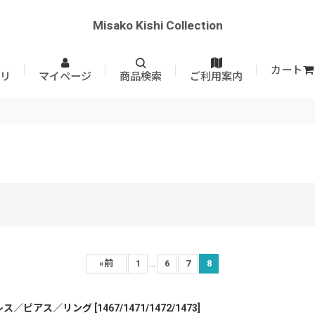
Misako Kishi Collection
カート
リ
マイページ
商品検索
ご利用案内
...
«
前
1
6
7
8
レス／ピアス／リング
[
1467/1471/1472/1473
]