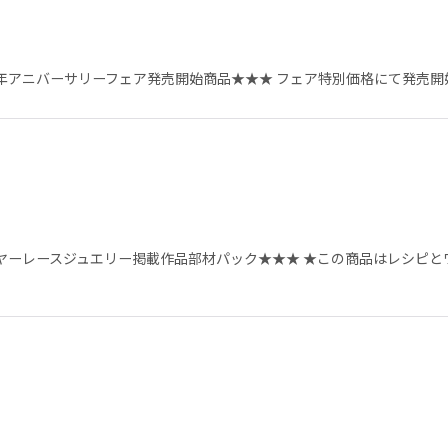
年アニバーサリーフェア発売開始商品★★★ フェア特別価格にて発売開
ヤーレースジュエリー掲載作品部材パック★★★ ★この商品はレシピと