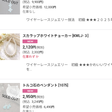
(
税込
:
9,900
)
円
希望小売価格
:
12,000
円
在庫なし
ワイヤーレースジュエリー技法 初級 ★★★２０２５
スカラップホワイトチョーカー
[
KWLJ-３
]
2,120
円
(税別)
(
税込
:
2,332
)
円
在庫わずか
ワイヤーレースジュエリー 初級 ★★★かわいいワイ
を…
トルコ石のペンダント
[
1075
]
2,950
円
(税別)
(
税込
:
3,245
)
円
希望小売価格
:
6,490
円
在庫なし