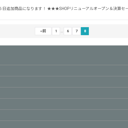
日追加商品になります！ ★★★SHOPリニューアルオープン＆決算セー
...
«
前
1
6
7
8