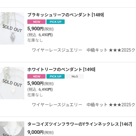
ブラキッシュリーフのペンダント
[
1489
]
5,900
円
(税別)
(
税込
:
6,490
)
円
在庫なし
ワイヤーレースジュエリー 中級キット ★★★2025
ホワイトリーフのペンダント
[
1490
]
5,900
円
(税別)
(
税込
:
6,490
)
円
在庫なし
ワイヤーレースジュエリー 中級キット ★★★2025
ターコイズツインフラワーのYラインネックレス
[
1467
]
9,000
円
(税別)