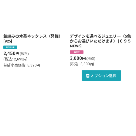
鎖編みの木苺ネックレス（発掘）
デザインを選べるジュエリー（5色
[
925
]
からお選びいただけます）
[
６９５
NEW5
]
2,450
円
(税別)
3,000
円
(税別)
(
税込
:
2,695
)
円
(
税込
:
3,300
)
円
希望小売価格
:
5,390
円
オプション選択