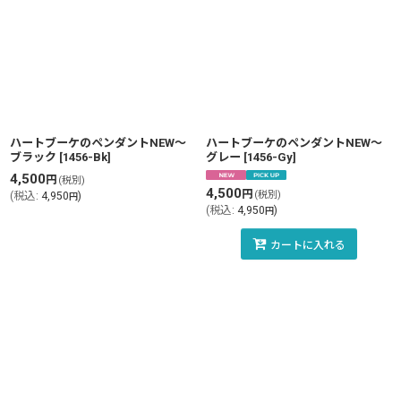
ハートブーケのペンダントNEW〜
ハートブーケのペンダントNEW〜
ブラック
[
1456-Bk
]
グレー
[
1456-Gy
]
4,500
円
(税別)
4,500
円
(税別)
(
税込
:
4,950
)
円
(
税込
:
4,950
)
円
カートに入れる