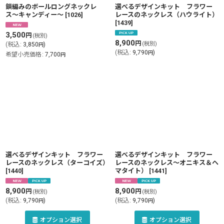
鎖編みのボールロングネックレ
選べるデザインキット フラワー
ス〜キャンディー〜
[
1026
]
レースのネックレス（ハウライト）
[
1439
]
3,500
円
(税別)
8,900
円
(税別)
(
税込
:
3,850
)
円
(
税込
:
9,790
)
円
希望小売価格
:
7,700
円
選べるデザインキット フラワー
選べるデザインキット フラワー
レースのネックレス（ターコイズ）
レースのネックレス〜オニキス＆ヘ
[
1440
]
マタイト）
[
1441
]
8,900
8,900
円
円
(税別)
(税別)
(
税込
:
9,790
)
(
税込
:
9,790
)
円
円
オプション選択
オプション選択