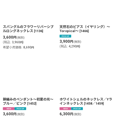
絞り込む
スパングルのフラワーリバーシブ
天然石のピアス（イヤリング）〜
ルロングネックレス
[
1136
]
Toropical〜
[
1466
]
3,600
円
(税別)
3,900
円
(税別)
(
税込
:
3,960
)
円
(
税込
:
4,290
)
円
希望小売価格
:
8,690
円
鎖編みのペンダント〜初夏の光〜
ホワイトシェルのネックレス／Yラ
ブルー／ピンク
[
1452
]
インネックレス
[
1458／1459
]
3,600
6,300
円
円
(税別)
(税別)