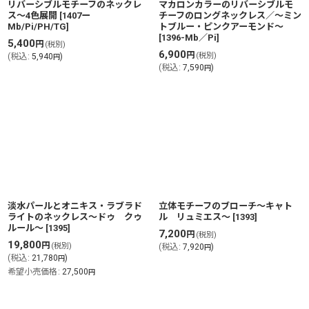
リバーシブルモチーフのネックレ
マカロンカラーのリバーシブルモ
ス〜4色展開
[
1407ー
チーフのロングネックレス／〜ミン
Mb/Pi/PH/TG
]
トブルー・ピンクアーモンド〜
[
1396-Mb／Pi
]
5,400
円
(税別)
6,900
円
(税別)
(
税込
:
5,940
)
円
(
税込
:
7,590
)
円
淡水パールとオニキス・ラブラド
立体モチーフのブローチ〜キャト
ライトのネックレス〜ドゥ クゥ
ル リュミエス〜
[
1393
]
ルール〜
[
1395
]
7,200
円
(税別)
19,800
円
(税別)
(
税込
:
7,920
)
円
(
税込
:
21,780
)
円
希望小売価格
:
27,500
円