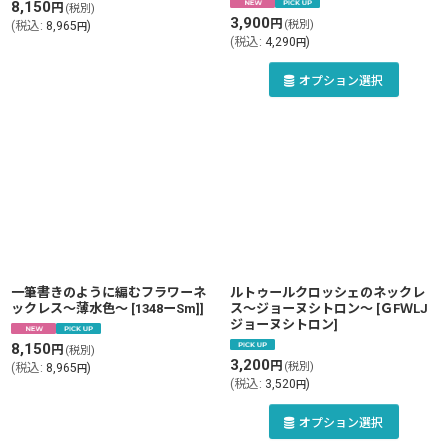
8,150
円
(税別)
3,900
円
(税別)
(
税込
:
8,965
)
円
(
税込
:
4,290
)
円
オプション選択
一筆書きのように編むフラワーネ
ルトゥールクロッシェのネックレ
ックレス〜薄水色〜
[
1348ーSm]
]
ス〜ジョーヌシトロン〜
[
ＧFＷLJ
ジョーヌシトロン
]
8,150
円
(税別)
3,200
円
(税別)
(
税込
:
8,965
)
円
(
税込
:
3,520
)
円
オプション選択