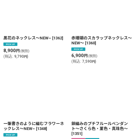
黒花のネックレス〜NEW~
[
1362
]
赤珊瑚のスカラップネックレス〜
NEW〜
[
1360
]
8,900
円
(税別)
6,900
円
(税別)
(
税込
:
9,790
)
円
(
税込
:
7,590
)
円
一筆書きのように編むフラワーネ
鎖編みのプチフルールペンダン
ックレス〜NEW~
[
1348
]
ト〜さくら色・菫色・真珠色〜
[
1351
]