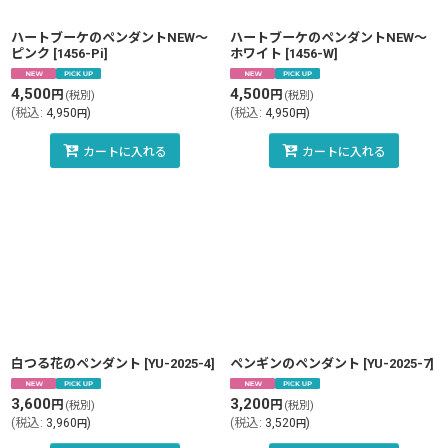
ハートブーケのペンダントNEW〜
ハートブーケのペンダントNEW〜
ピンク
[
1456-Pi
]
ホワイト
[
1456-W
]
4,500
4,500
円
円
(税別)
(税別)
(
税込
:
4,950
)
(
税込
:
4,950
)
円
円
カートに入れる
カートに入れる
白つる花のペンダント
[
YU-2025-4
]
ペンギンのペンダント
[
YU-2025-7
]
3,600
3,200
円
円
(税別)
(税別)
(
税込
:
3,960
)
(
税込
:
3,520
)
円
円