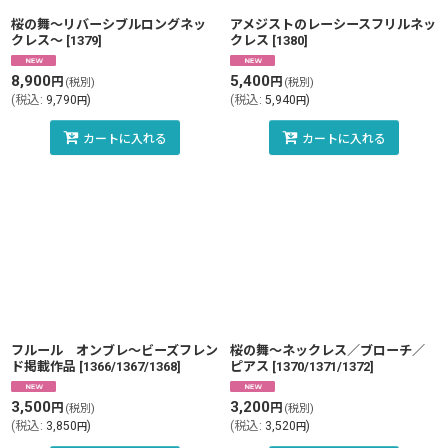
桜の舞〜リバーシブルロングネッ
アメジストのレーシースフリルネッ
クレス〜
[
1379
]
クレス
[
1380
]
8,900
5,400
円
円
(税別)
(税別)
(
税込
:
9,790
)
(
税込
:
5,940
)
円
円
カートに入れる
カートに入れる
フルール オンブレ〜ビーズフレン
桜の舞〜ネックレス／ブローチ／
ド掲載作品
[
1366/1367/1368
]
ピアス
[
1370/1371/1372
]
3,500
3,200
円
円
(税別)
(税別)
(
税込
:
3,850
)
(
税込
:
3,520
)
円
円