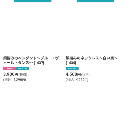
鎖編みのペンダント〜ブルー・ヴ
鎖編みのネックレス〜白い実〜
ェール・ダンス〜
[
1437
]
[
1434
]
3,900
4,500
円
円
(税別)
(税別)
(
税込
:
4,290
)
(
税込
:
4,950
)
円
円