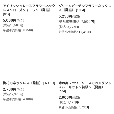
アイリッシュレースフラワーネック
グリーンガーデンフラワーネックレ
レス〜ローズクォーツ〜（発掘）
ス（発掘）
[
1034
]
[
902
]
5,250
円
(税別)
5,000
円
(税別)
7,500
]
[
通常販売価格
:
円
(
税込
:
5,500
)
円
(
税込
:
5,775
)
円
希望小売価格
:
8,250
円
希望小売価格
:
10,450
円
梅花のネックレス（発掘）
[
６００
]
木の実フラワーリースのペンダント
スルーキット〜初級〜（発掘）
2,700
円
(税別)
[
664
]
(
税込
:
2,970
)
円
2,900
円
(税別)
希望小売価格
:
4,400
円
(
税込
:
3,190
)
円
希望小売価格
:
4,730
円