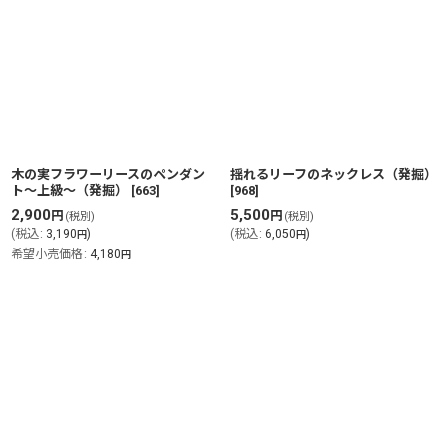
木の実フラワーリースのペンダン
揺れるリーフのネックレス（発掘）
ト〜上級〜（発掘）
[
663
]
[
968
]
2,900
5,500
円
円
(税別)
(税別)
(
税込
:
3,190
)
(
税込
:
6,050
)
円
円
希望小売価格
:
4,180
円