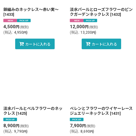
鎖編みのネックレス〜赤い実〜
淡水パールとローズフラワーのピン
[
1433
]
クガーデンネックレス
[
1432
]
4,500
12,000
円
円
(税別)
(税別)
(
税込
:
4,950
)
(
税込
:
13,200
)
円
円
カートに入れる
カートに入れる
淡水パールとベルフラワーのネッ
ペレンとフラワーのワイヤーレース
クレス
[
1425
]
ジュエリーネックレス
[
1431
]
8,900
7,900
円
円
(税別)
(税別)
(
税込
:
9,790
)
(
税込
:
8,690
)
円
円