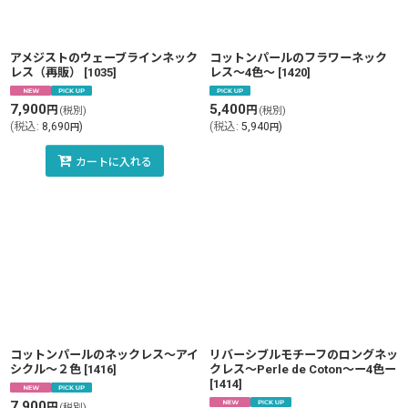
アメジストのウェーブラインネック
コットンパールのフラワーネック
レス（再販）
[
1035
]
レス〜4色〜
[
1420
]
7,900
5,400
円
円
(税別)
(税別)
(
税込
:
8,690
)
(
税込
:
5,940
)
円
円
カートに入れる
コットンパールのネックレス〜アイ
リバーシブルモチーフのロングネッ
シクル〜２色
[
1416
]
クレス〜Perle de Coton〜ー4色ー
[
1414
]
7,900
円
(税別)