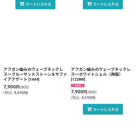
カートに入れる
カートに入れる
アフガン編みのウェーブネックレ
アフガン編みのウェーブネックレ
ス〜ブルーサンドストーン＆サファ
ス〜ホワイトシェル（再販）
イアアゲート
[
1449
]
[
1228W
]
7,900
円
(税別)
7,900
円
(税別)
(
税込
:
8,690
)
円
(
税込
:
8,690
)
円
カートに入れる