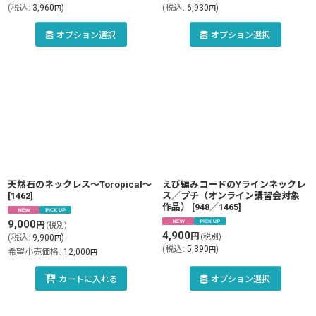
(
税込
:
3,960
)
(
税込
:
6,930
)
円
円
オプション選択
オプション選択
天然石のネックレス〜Toropical〜
えび編みコードのYラインネックレ
[
1462
]
ス／プチ（オンライン講習会対象
作品）
[
948／1465
]
9,000
円
(税別)
4,900
円
(税別)
(
税込
:
9,900
)
円
(
税込
:
5,390
)
円
希望小売価格
:
12,000
円
カートに入れる
オプション選択