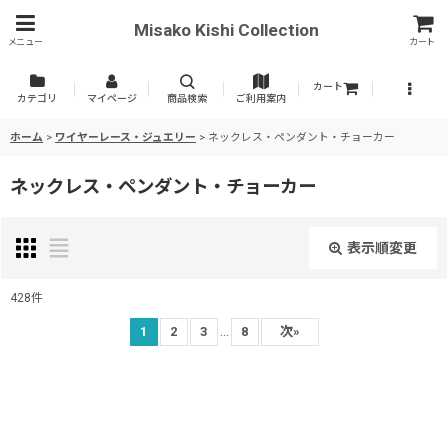
Misako Kishi Collection
メニュー
カート
カート
カテゴリ
マイページ
商品検索
ご利用案内
ホーム
>
ワイヤーレース・ジュエリー
>
ネックレス・ペンダント・チョーカー
ネックレス・ペンダント・チョーカー
表示順変更
閉じる
428
件
表示数
:
...
1
2
3
8
次
»
並び順
: