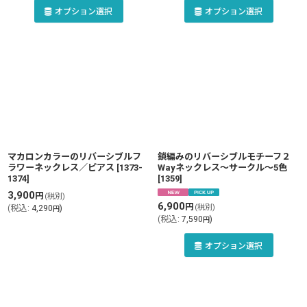
オプション選択
オプション選択
マカロンカラーのリバーシブルフ
鎖編みのリバーシブルモチーフ２
ラワーネックレス／ピアス
[
1373-
Wayネックレス〜サークル〜5色
1374
]
[
1359
]
3,900
円
(税別)
6,900
円
(税別)
(
税込
:
4,290
)
円
(
税込
:
7,590
)
円
オプション選択