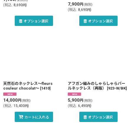
7,900
円
(税別)
(
税込
:
8,690
)
円
(
税込
:
8,690
)
円
オプション選択
オプション選択
天然石のネックレス〜fleurs
アフガン編みのしゃらしゃらパー
couleur chocolat〜
[
1410
]
ルネックレス（再販）
[
923-W/BK
]
14,000
5,900
円
円
(税別)
(税別)
(
税込
:
15,400
)
(
税込
:
6,490
)
円
円
カートに入れる
オプション選択