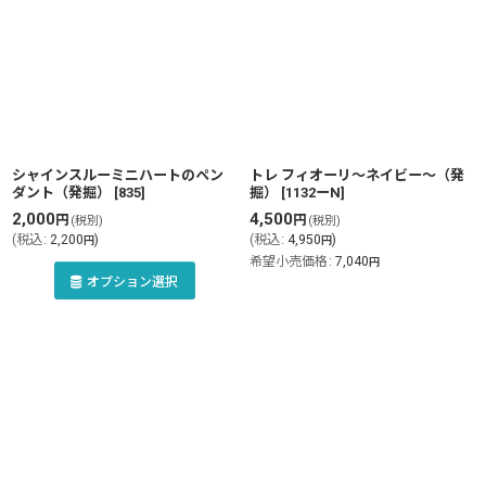
シャインスルーミニハートのペン
トレ フィオーリ〜ネイビー〜（発
ダント（発掘）
[
835
]
掘）
[
1132ーN
]
2,000
4,500
円
円
(税別)
(税別)
(
税込
:
2,200
)
(
税込
:
4,950
)
円
円
希望小売価格
:
7,040
円
オプション選択