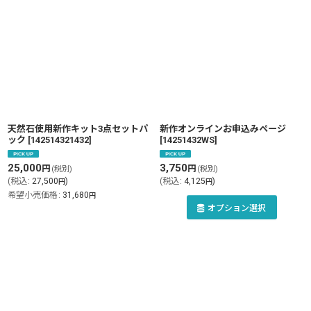
天然石使用新作キット3点セットパ
新作オンラインお申込みページ
ック
[
142514321432
]
[
14251432WS
]
25,000
3,750
円
円
(税別)
(税別)
(
税込
:
27,500
)
(
税込
:
4,125
)
円
円
希望小売価格
:
31,680
円
オプション選択