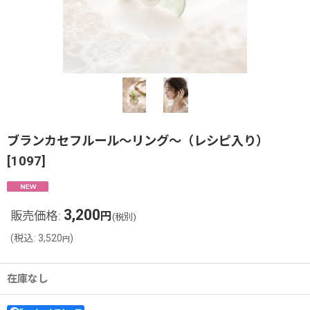
ブランカセフルール〜リング〜（レシピ入り）
[
1097
]
3,200
販売価格
:
円
(税別)
(
税込
:
3,520
)
円
在庫なし