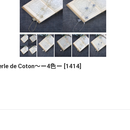
de Coton〜ー4色ー
[
1414
]