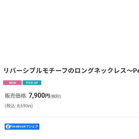
リバーシブルモチーフのロングネックレス〜Perle 
7,900
販売価格
:
円
(税別)
(
税込
:
8,690
)
円
Facebookでシェア