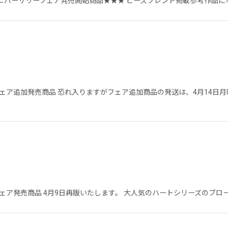
ニバーサリーフェア発売開始商品★★★ ビーズフレンド掲載参考作品に
フェア追加発売商品 恐れ入りますがフェア追加商品の発送は、4月14日
ェア発売商品 4月9日再販いたします。 大人気のハートシリーズのブロ