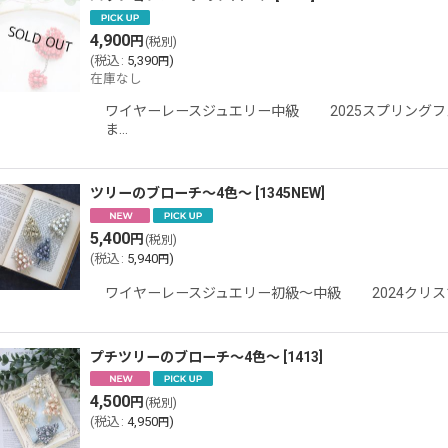
4,900
円
(税別)
(
税込
:
5,390
)
円
在庫なし
ワイヤーレースジュエリー中級 2025スプリングフ
ま…
ツリーのブローチ〜4色〜
[
1345NEW
]
5,400
円
(税別)
(
税込
:
5,940
)
円
ワイヤーレースジュエリー初級〜中級 2024クリスマ
プチツリーのブローチ〜4色〜
[
1413
]
4,500
円
(税別)
(
税込
:
4,950
)
円