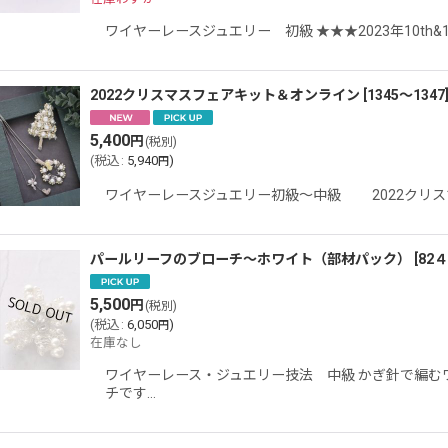
ワイヤーレースジュエリー 初級 ★★★2023年10th&15
2022クリスマスフェアキット＆オンライン
[
1345〜1347
5,400
円
(税別)
(
税込
:
5,940
)
円
ワイヤーレースジュエリー初級〜中級 2022クリスマ
パールリーフのブローチ〜ホワイト（部材パック）
[
82４
5,500
円
(税別)
(
税込
:
6,050
)
円
在庫なし
ワイヤーレース・ジュエリー技法 中級 かぎ針で編む
チです…