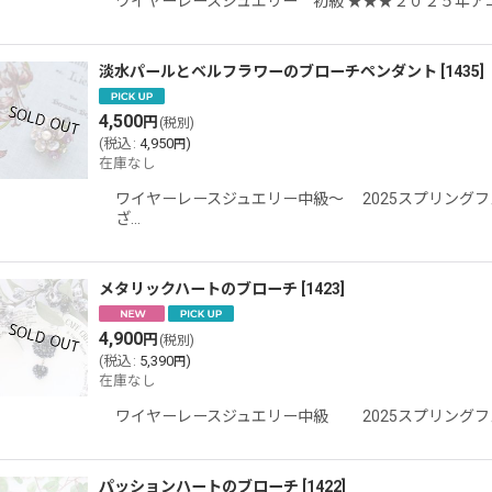
ワイヤーレースジュエリー 初級 ★★★２０２５年ア
淡水パールとベルフラワーのブローチペンダント
[
1435
]
4,500
円
(税別)
(
税込
:
4,950
)
円
在庫なし
ワイヤーレースジュエリー中級〜 2025スプリング
ざ…
メタリックハートのブローチ
[
1423
]
4,900
円
(税別)
(
税込
:
5,390
)
円
在庫なし
ワイヤーレースジュエリー中級 2025スプリングフ
パッションハートのブローチ
[
1422
]