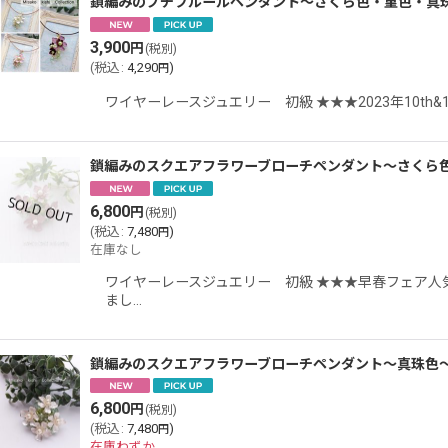
鎖編みのプチフルールペンダント〜さくら色・菫色・真
3,900
円
(税別)
(
税込
:
4,290
)
円
ワイヤーレースジュエリー 初級 ★★★2023年10th&15
鎖編みのスクエアフラワーブローチペンダント〜さくら
6,800
円
(税別)
(
税込
:
7,480
)
円
在庫なし
ワイヤーレースジュエリー 初級 ★★★早春フェア人
まし…
鎖編みのスクエアフラワーブローチペンダント〜真珠色
6,800
円
(税別)
(
税込
:
7,480
)
円
在庫わずか