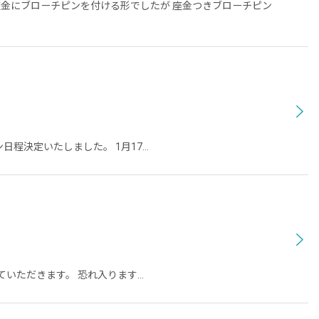
座金にブローチピンを付ける形でしたが 座金つきブローチピン
ッスン日程決定いたしました。 1月17…
送させていただきます。 恐れ入ります…