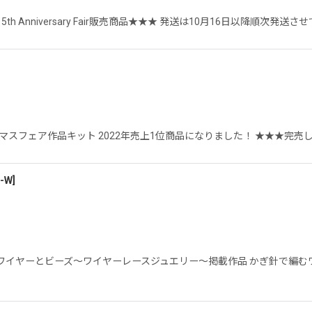
th Anniversary Fair販売商品★★★ 発送は10月16日以降順次発
]
スフェア作品キット 2022年売上1位商品になりました！ ★★★完売し
-W
]
ワイヤーとビーズ〜ワイヤーレースジュエリー〜掲載作品 かぎ針で編