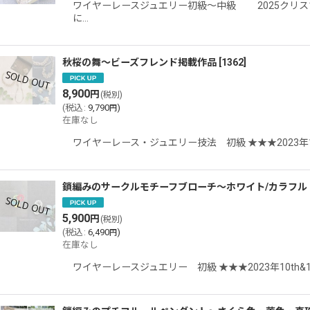
ワイヤーレースジュエリー初級〜中級 2025クリス
に…
秋桜の舞〜ビーズフレンド掲載作品
[
1362
]
8,900
円
(税別)
(
税込
:
9,790
)
円
在庫なし
ワイヤーレース・ジュエリー技法 初級 ★★★2023年10th
鎖編みのサークルモチーフブローチ〜ホワイト/カラフル
5,900
円
(税別)
(
税込
:
6,490
)
円
在庫なし
ワイヤーレースジュエリー 初級 ★★★2023年10th&15