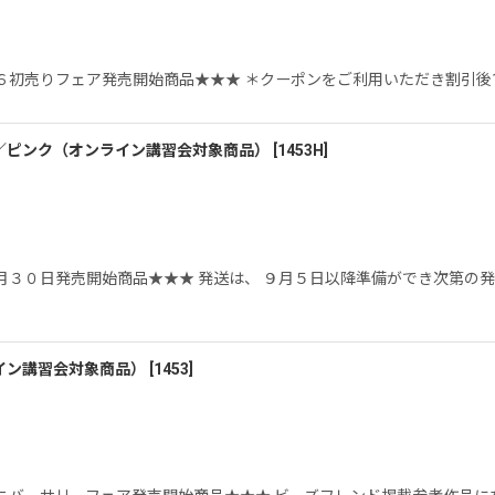
６初売りフェア発売開始商品★★★ ＊クーポンをご利用いただき割引後1
絞り込む
／ピンク（オンライン講習会対象商品）
[
1453H
]
月３０日発売開始商品★★★ 発送は、 ９月５日以降準備ができ次第の
イン講習会対象商品）
[
1453
]