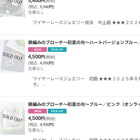
5,400
円
(税別)
並び順
:
(
税込
:
5,940
)
円
在庫なし
ワイヤーレースジュエリー技法 中上級 ★★★２０２
鎖編みのブローチ〜初夏の光〜ハートバージョンブルー
4,500
円
(税別)
(
税込
:
4,950
)
円
在庫なし
ワイヤーレースジュエリー 初級 ★★★２０２５年８
す。 …
鎖編みのブローチ〜初夏の光〜ブルー／ピンク（オンラ
4,500
円
(税別)
(
税込
:
4,950
)
円
在庫なし