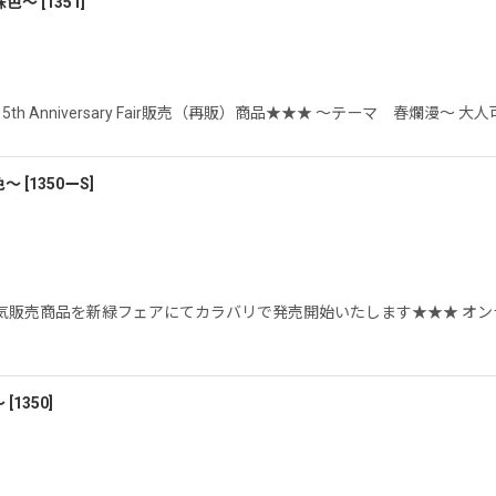
珠色〜
[
1351
]
th Anniversary Fair販売（再販）商品★★★ 〜テーマ 春爛漫〜 大
色〜
[
1350ーS
]
気販売商品を新緑フェアにてカラバリで発売開始いたします★★★ オンラ
〜
[
1350
]