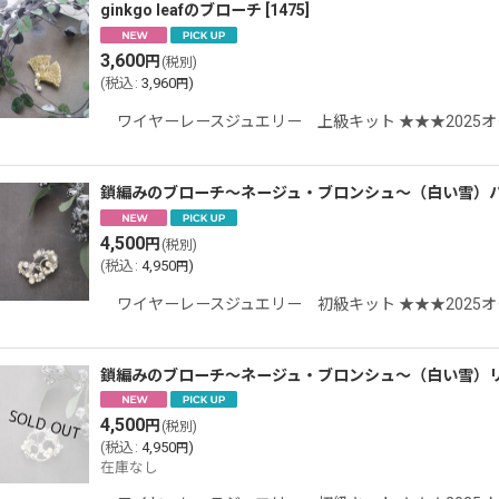
ginkgo leafのブローチ
[
1475
]
3,600
円
(税別)
(
税込
:
3,960
)
円
ワイヤーレースジュエリー 上級キット ★★★202
鎖編みのブローチ〜ネージュ・ブロンシュ〜（白い雪）
4,500
円
(税別)
(
税込
:
4,950
)
円
ワイヤーレースジュエリー 初級キット ★★★202
鎖編みのブローチ〜ネージュ・ブロンシュ〜（白い雪）
4,500
円
(税別)
(
税込
:
4,950
)
円
在庫なし