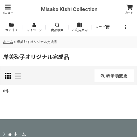
Misako Kishi Collection
メニュー
カート
カート
カテゴリ
マイページ
商品検索
ご利用案内
ホーム
>
岸美砂子オリジナル完成品
岸美砂子オリジナル完成品
表示順変更
閉じる
0
件
表示数
:
並び順
:
ホーム