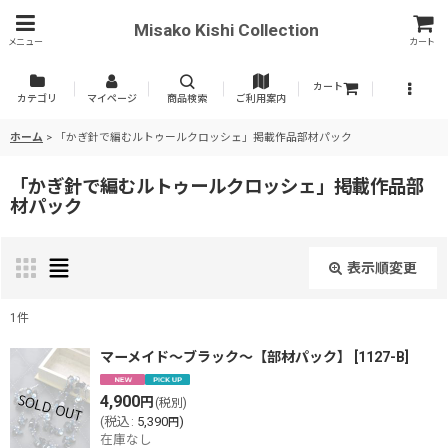
Misako Kishi Collection
メニュー
カート
カート
カテゴリ
マイページ
商品検索
ご利用案内
ホーム
>
「かぎ針で編むルトゥールクロッシェ」掲載作品部材パック
「かぎ針で編むルトゥールクロッシェ」掲載作品部
材パック
表示順変更
閉じる
1
件
表示数
:
マーメイド〜ブラック〜【部材パック】
[
1127-B
]
4,900
円
(税別)
並び順
:
(
税込
:
5,390
)
円
在庫なし