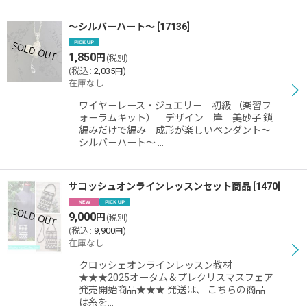
〜シルバーハート〜
[
17136
]
1,850
円
(税別)
(
税込
:
2,035
)
円
在庫なし
ワイヤーレース・ジュエリー 初級 （楽習フ
ォーラムキット） デザイン 岸 美砂子 鎖
編みだけで編み 成形が楽しいペンダント〜
シルバーハート〜 …
サコッシュオンラインレッスンセット商品
[
1470
]
9,000
円
(税別)
(
税込
:
9,900
)
円
在庫なし
クロッシェオンラインレッスン教材
★★★2025オータム＆プレクリスマスフェア
発売開始商品★★★ 発送は、 こちらの商品
は糸を…