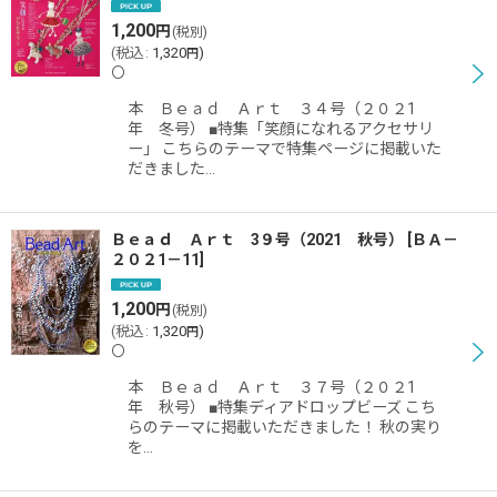
1,200
円
(税別)
(
税込
:
1,320
)
円
〇
本 Ｂｅａｄ Ａｒｔ ３４号（２０２1
年 冬号） ■特集「笑顔になれるアクセサリ
ー」 こちらのテーマで特集ページに掲載いた
だきました…
Ｂｅａｄ Ａｒｔ 3９号（2021 秋号）
[
ＢＡ－
２０２1－11
]
1,200
円
(税別)
(
税込
:
1,320
)
円
〇
本 Ｂｅａｄ Ａｒｔ ３７号（２０２1
年 秋号） ■特集ディアドロップビーズ こち
らのテーマに掲載いただきました！ 秋の実り
を…