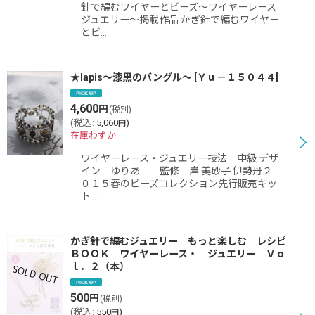
針で編むワイヤーとビーズ〜ワイヤーレース
ジュエリー〜掲載作品 かぎ針で編むワイヤー
とビ…
★lapis〜漆黒のバングル〜
[
Ｙｕ－１５０４４
]
4,600
円
(税別)
(
税込
:
5,060
)
円
在庫わずか
ワイヤーレース・ジュエリー技法 中級 デザ
イン ゆりあ 監修 岸 美砂子 伊勢丹２
０１５春のビーズコレクション先行販売キッ
ト …
かぎ針で編むジュエリー もっと楽しむ レシピ
ＢＯＯＫ ワイヤーレース・ ジュエリー Ｖｏ
ｌ．２（本）
500
円
(税別)
(
税込
:
550
)
円