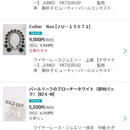
ー】 JUNKO YATSURUGI 監修
岸 美砂子 ビューティーパールコンテスト…
Collier Noir
[
ＪＵ－１５０７２
]
9,000
円
(税別)
(
税込
:
9,900
)
円
在庫わずか
ワイヤーレースジュエリー 上級 【デザイナ
ー】 JUNKO YATSURUGI 監修
岸 美砂子 ビューティーパールコンテスト…
パールリーフのブローチ〜ホワイト（部材パッ
ク）
[
82４-W
]
5,500
円
(税別)
(
税込
:
6,050
)
円
在庫なし
ワイヤーレース・ジュエリー技法 中級 かぎ