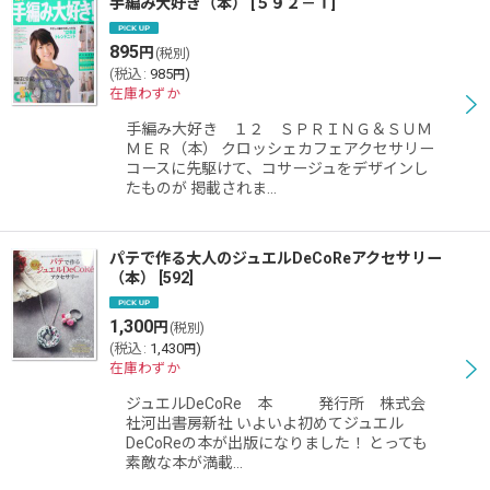
手編み大好き（本）
[
５９２－Ｔ
]
895
円
(税別)
(
税込
:
985
)
円
在庫わずか
手編み大好き １２ ＳＰＲＩＮＧ＆ＳＵＭ
ＭＥＲ（本） クロッシェカフェアクセサリー
コースに先駆けて、コサージュをデザインし
たものが 掲載されま…
パテで作る大人のジュエルDeCoReアクセサリー
（本）
[
592
]
1,300
円
(税別)
(
税込
:
1,430
)
円
在庫わずか
ジュエルDeCoRe 本 発行所 株式会
社河出書房新社 いよいよ初めてジュエル
DeCoReの本が出版になりました！ とっても
素敵な本が満載…