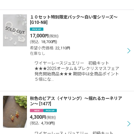
１０セット特別限定パック〜白い雪シリーズ〜
[
G10-NB
]
17,000
円
(税別)
(
税込
:
18,700
)
円
希望小売価格
:
22,110
円
在庫なし
ワイヤーレースジュエリー 初級キット
★★★2025オータム＆プレクリスマスフェア
発売開始商品★★★ 期間中は全商品ポイント
５倍にな…
秋色のピアス（イヤリング）〜揺れるカーネリア
ン〜
[
1477
]
4,300
円
(税別)
(
税込
:
4,730
)
円
ワイヤーレース・ジュエリー 初級キット