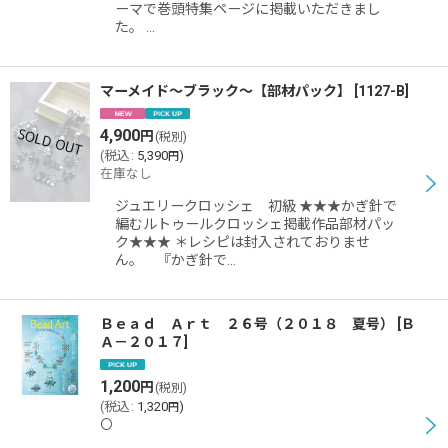
ーマで巻頭特集ページに掲載いただきまし
た。 …
マーメイド〜ブラック〜【部材パック】
[
1127-B
]
4,900
円
(税別)
(
税込
:
5,390
)
円
在庫なし
ジュエリークロッシェ 初級 ★★★かぎ針で
編むルトゥールクロッシェ掲載作品部材パッ
ク★★★ ＊レシピは封入されておりませ
ん。 『かぎ針で…
Ｂｅａｄ Ａｒｔ ２６号（２０１８ 夏号）
[
Ｂ
Ａ－２０１７
]
1,200
円
(税別)
(
税込
:
1,320
)
円
〇