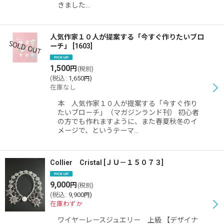
きました…
人気作家１０人が提案する「今すぐ作りたいブロ
ーチ」
[
1603
]
1,500
円
(税別)
(
税込
:
1,650
)
円
在庫なし
本 人気作家１０人が提案する「今すぐ作り
たいブローチ」（マガジンランド刊） 初心者
の方でも作れますように、また春夏秋冬のイ
メージで、というテーマ…
Collier Cristal
[
ＪＵ－１５０７３
]
9,000
円
(税別)
(
税込
:
9,900
)
円
在庫わずか
ワイヤーレースジュエリー 上級 【デザイナ