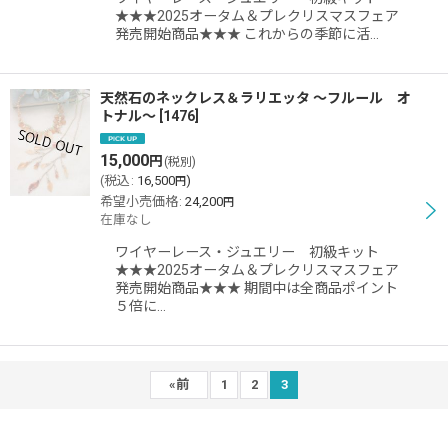
★★★2025オータム＆プレクリスマスフェア
発売開始商品★★★ これからの季節に活…
天然石のネックレス＆ラリエッタ 〜フルール オ
トナル〜
[
1476
]
15,000
円
(税別)
(
税込
:
16,500
)
円
希望小売価格
:
24,200
円
在庫なし
ワイヤーレース・ジュエリー 初級キット
★★★2025オータム＆プレクリスマスフェア
発売開始商品★★★ 期間中は全商品ポイント
５倍に…
«
前
1
2
3