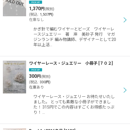
1,370
円
(税別)
(
税込
:
1,507
)
円
在庫なし
かぎ針で編むワイヤーとビーズ ワイヤーレ
ースジュエリー 著 岸 美砂子 発行 マガ
ジンランド 編み物講師、デザイナーとして20
年以上活…
ワイヤーレース・ジュエリー 小冊子
[
７０２
]
300
円
(税別)
(
税込
:
330
)
円
在庫あり
ワイヤーレース・ジュエリー お待たせいたし
ました。 とっても素敵な小冊子ができまし
た！ 315円でこの内容はすごくお得感たっぷ
り！ …