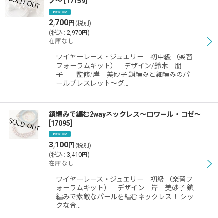
ノ〜
[
17159
]
2,700
円
(税別)
(
税込
:
2,970
)
円
在庫なし
ワイヤーレース・ジュエリー 初中級 （楽習
フォーラムキット） デザイン/鈴木 朋
子 監修/岸 美砂子 鎖編みと細編みのパ
ールブレスレット〜グ…
鎖編みで編む2wayネックレス〜ロワール・ロゼ〜
[
17095
]
3,100
円
(税別)
(
税込
:
3,410
)
円
在庫なし
ワイヤーレース・ジュエリー 初級 （楽習フ
ォーラムキット） デザイン 岸 美砂子 鎖
編みで素敵なパールを編むネックレス！ シッ
クな合…