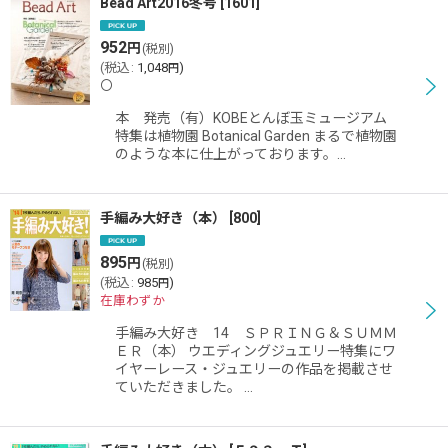
Bead Art2016冬号
[
1601
]
952
円
(税別)
(
税込
:
1,048
)
円
〇
本 発売（有）KOBEとんぼ玉ミュージアム
特集は植物園 Botanical Garden まるで植物園
のような本に仕上がっております。…
手編み大好き（本）
[
800
]
895
円
(税別)
(
税込
:
985
)
円
在庫わずか
手編み大好き 14 ＳＰＲＩＮＧ＆ＳＵＭＭ
ＥＲ（本） ウエディングジュエリー特集にワ
イヤーレース・ジュエリーの作品を掲載させ
ていただきました。 …