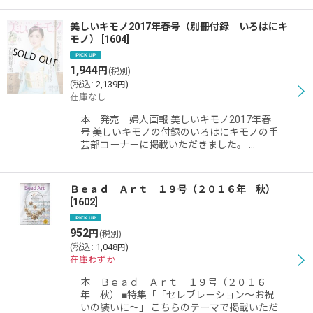
美しいキモノ2017年春号（別冊付録 いろはにキ
モノ）
[
1604
]
1,944
円
(税別)
(
税込
:
2,139
)
円
在庫なし
本 発売 婦人画報 美しいキモノ2017年春
号 美しいキモノの付録のいろはにキモノの手
芸部コーナーに掲載いただきました。 …
Ｂｅａｄ Ａｒｔ １９号（２０１６年 秋）
[
1602
]
952
円
(税別)
(
税込
:
1,048
)
円
在庫わずか
本 Ｂｅａｄ Ａｒｔ １９号（２０１６
年 秋） ■特集「「セレブレーション〜お祝
いの装いに〜」 こちらのテーマで掲載いただ