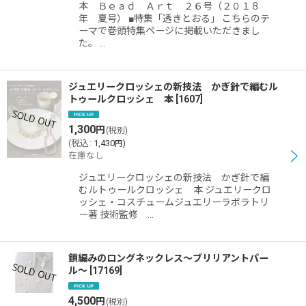
本 Ｂｅａｄ Ａｒｔ ２６号（２０１８
年 夏号） ■特集「透きとおる」 こちらのテ
ーマで巻頭特集ページに掲載いただきまし
た。 …
ジュエリークロッシェの新技法 かぎ針で編むル
トゥールクロッシェ 本
[
1607
]
1,300
円
(税別)
(
税込
:
1,430
)
円
在庫なし
ジュエリークロッシェの新技法 かぎ針で編
むルトゥールクロッシェ 本 ジュエリークロ
ッシェ・コスチュームジュエリーラボラトリ
ー著 技術監修 …
鎖編みのロングネックレス〜ブリリアントパー
ル〜
[
17169
]
4,500
円
(税別)