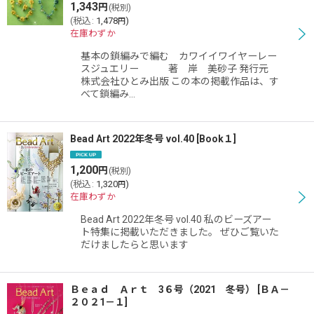
絞り込む
1,343
円
(税別)
(
税込
:
1,478
)
円
在庫わずか
基本の鎖編みで編む カワイイワイヤーレー
スジュエリー 著 岸 美砂子 発行元
株式会社ひとみ出版 この本の掲載作品は、す
べて鎖編み…
Bead Art 2022年冬号 vol.40
[
Book１
]
1,200
円
(税別)
(
税込
:
1,320
)
円
在庫わずか
Bead Art 2022年冬号 vol.40 私のビーズアー
ト特集に掲載いただきました。 ぜひご覧いた
だけましたらと思います
Ｂｅａｄ Ａｒｔ 3６号（2021 冬号）
[
ＢＡ－
２０２1－１
]