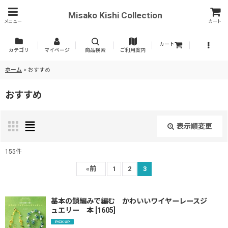
Misako Kishi Collection
メニュー
カート
カート
カテゴリ
マイページ
商品検索
ご利用案内
ホーム
>
おすすめ
おすすめ
表示順変更
閉じる
155
件
表示数
:
«
前
1
2
3
並び順
:
基本の鎖編みで編む かわいいワイヤーレースジ
ュエリー 本
[
1605
]