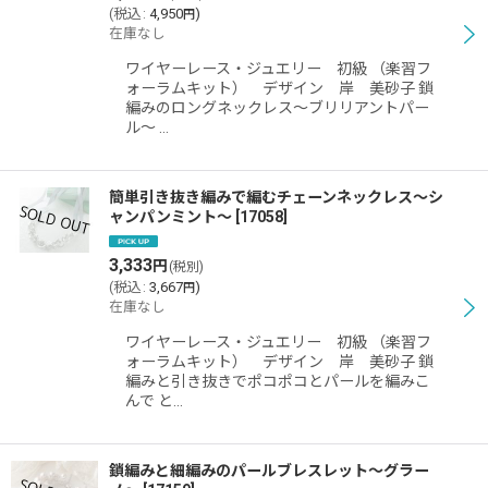
(
税込
:
4,950
)
円
在庫なし
ワイヤーレース・ジュエリー 初級 （楽習フ
ォーラムキット） デザイン 岸 美砂子 鎖
編みのロングネックレス〜ブリリアントパー
ル〜 …
簡単引き抜き編みで編むチェーンネックレス〜シ
ャンパンミント〜
[
17058
]
3,333
円
(税別)
(
税込
:
3,667
)
円
在庫なし
ワイヤーレース・ジュエリー 初級 （楽習フ
ォーラムキット） デザイン 岸 美砂子 鎖
編みと引き抜きでポコポコとパールを編みこ
んで と…
鎖編みと細編みのパールブレスレット〜グラー