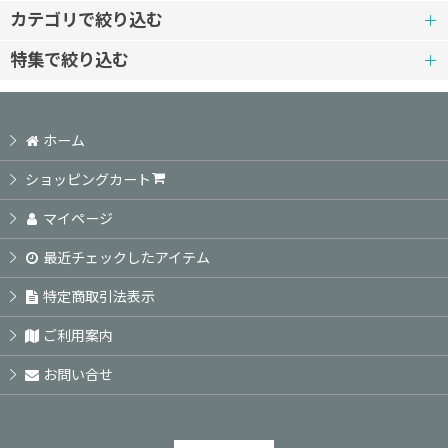
カテゴリで絞り込む
特集で絞り込む
ワイヤーレース・ジュエリー
初級レベル
ジュエリークロッシェ
ホーム
初中級レベル
小枝アクセサリー
ショッピングカート
中級レベル
マイページ
ワイヤーモードスタイル
最近チェックしたアイテム
中上級レベル
ソウタシエ：ネックレス・ペンダント・チョーカー
特定商取引法表示
上級レベル
クロッシェ
ご利用案内
ＷＥＢレッスン
お問い合せ
ＷＥＢレッスン
ＷＥＢワークショップ対象商品
錦糸町教室