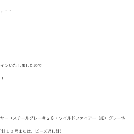
！＾＾
ザインいたしましたので
す！
ヤー（スチールグレー＃２８・ワイルドファイアー（細）グレー他
チ針１０号または、ビーズ通し針）