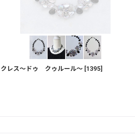
ックレス〜ドゥ クゥルール〜
[
1395
]