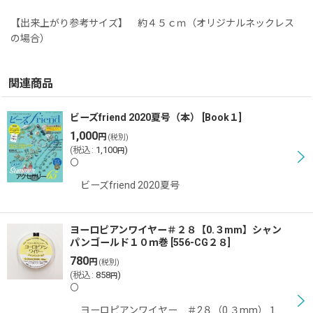
【出来上がり参考サイズ】 約４５ｃｍ（オリジナルネックレス
の場合）
関連商品
ビーズfriend 2020夏号（本）
[
Book１
]
1,000
円
(税別)
(
税込
:
1,100
)
円
〇
ビーズfriend 2020夏号
ヨーロピアンワイヤー＃２８【0.３mm】シャン
パンゴールド１０ｍ巻
[
556-CG２８
]
780
円
(税別)
(
税込
:
858
)
円
〇
ヨーロピアンワイヤー ＃2８（0.３mm）１