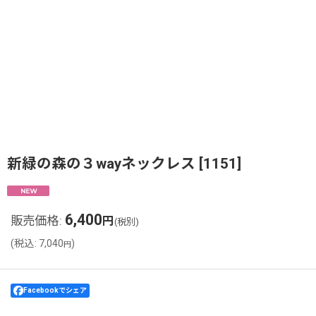
新緑の森の３wayネックレス
[
1151
]
6,400
販売価格
:
円
(税別)
(
税込
:
7,040
)
円
Facebookでシェア