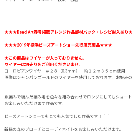
★★★Bead Art春号掲載アレンジ作品部材パック・レシピ封入あり
★★★2019年横浜ビーズアートショー先行販売商品★★★
★この商品はワイヤーが入っておりません。
ワイヤーは別売りをご利用くださいませ。
ヨーロピアンワイヤー＃２８（0.3ｍｍ） 約１２ｍ３５ｃｍ使用
画像はシャンパンゴールドのワイヤーを使用しております。お好み
鎖編みで編んだ編み地を色々な組み合わせでロングにしてもショート
お楽しみいただけます作品です。
ビーズアートショーでもとても人気でした作品です！＾＾
新緑の森のブローチとコーディネイトをお楽しみいただけます。