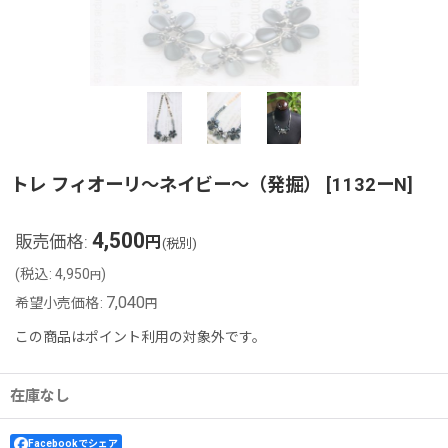
トレ フィオーリ〜ネイビー〜（発掘）
[
1132ーN
]
4,500
販売価格
:
円
(税別)
(
税込
:
4,950
)
円
7,040
希望小売価格
:
円
この商品はポイント利用の対象外です。
在庫なし
Facebookでシェア