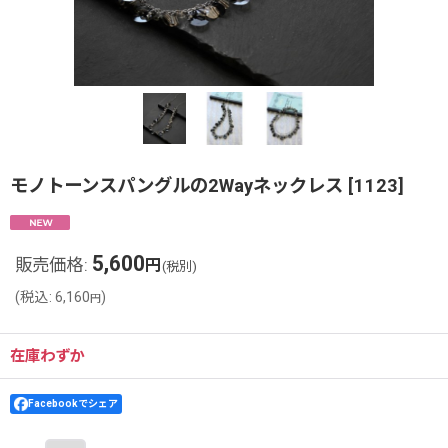
モノトーンスパングルの2Wayネックレス
[
1123
]
5,600
販売価格
:
円
(税別)
(
税込
:
6,160
)
円
在庫わずか
Facebookでシェア