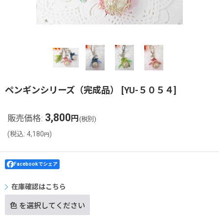
ペンギンシリーズ（完成品）
[
YU-５０５４
]
3,800
販売価格
:
円
(税別)
(
税込
:
4,180
)
円
Facebookでシェア
在庫確認はこちら
色
を選択してください