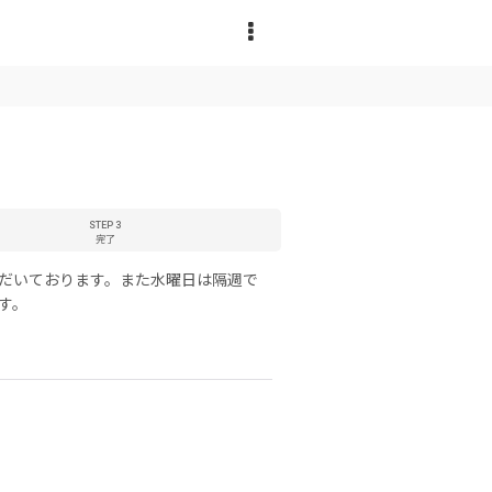
STEP 3
完了
ただいております。また水曜日は隔週で
す。