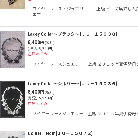
ワイヤーレース・ジュエリー 上級 ビーズ展でも人
ます。 …
Lacey Collar〜ブラック〜
[
ＪＵ－１５０３８
]
8,400
円
(税別)
(
税込
:
9,240
)
円
在庫わずか
ワイヤーレースジュエリー 上級 ２０１５年夏伊勢丹ビ
Lacey Collar〜シルバー〜
[
ＪＵ－１５０３６
]
8,400
円
(税別)
(
税込
:
9,240
)
円
在庫わずか
ワイヤーレースジュエリー 上級 ２０１５年夏伊勢丹ビ
Collier Noir
[
ＪＵ－１５０７２
]