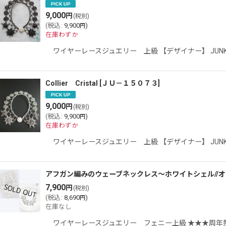
9,000
円
(税別)
(
税込
:
9,900
)
円
在庫わずか
ワイヤーレースジュエリー 上級 【デザイナー】 JU
Collier Cristal
[
ＪＵ－１５０７３
]
9,000
円
(税別)
(
税込
:
9,900
)
円
在庫わずか
ワイヤーレースジュエリー 上級 【デザイナー】 JU
アフガン編みのウェーブネックレス〜ホワイトシェル//
7,900
円
(税別)
(
税込
:
8,690
)
円
在庫なし
ワイヤーレースジュエリー フェニー上級 ★★★周年