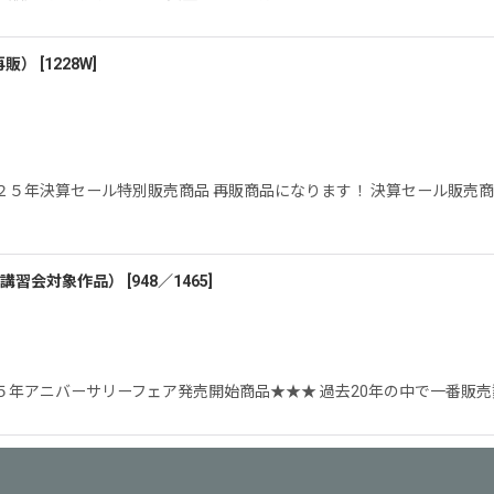
再販）
[
1228W
]
２５年決算セール特別販売商品 再販商品になります！ 決算セール販売
ン講習会対象作品）
[
948／1465
]
５年アニバーサリーフェア発売開始商品★★★ 過去20年の中で一番販売