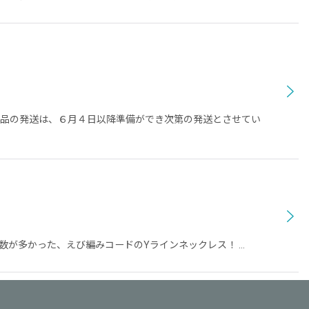
商品の発送は、６月４日以降準備ができ次第の発送とさせてい
数が多かった、えび編みコードのYラインネックレス！ …