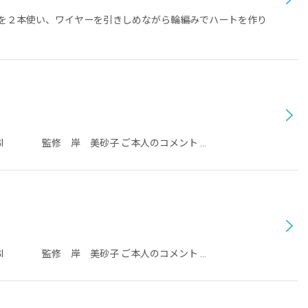
を２本使い、ワイヤーを引きしめながら輪編みでハートを作り
RUGI 監修 岸 美砂子 ご本人のコメント …
RUGI 監修 岸 美砂子 ご本人のコメント …