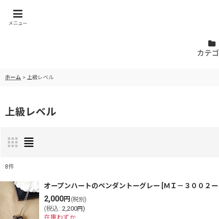
メニュー
カテゴ
ホーム
>
上級レベル
上級レベル
8
件
表示数
:
オープンハートのペンダントーグレー
[
ＭＩ－３００２ー
2,000
円
(税別)
(
税込
:
2,200
)
円
並び順
:
在庫わずか