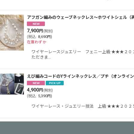
アフガン編みのウェーブネックレス〜ホワイトシェル（
7,900
円
(税別)
(
税込
:
8,690
)
円
在庫わずか
ワイヤーレースジュエリー フェニー上級 ★★★２０
ただきま…
えび編みコードのYラインネックレス／プチ（オンライ
4,900
円
(税別)
(
税込
:
5,390
)
円
ワイヤーレース・ジュエリー技法 上級 ★★★２０２