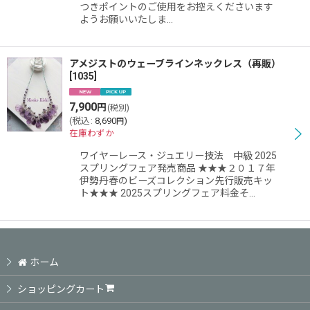
つきポイントのご使用をお控えくださいます
ようお願いいたしま…
アメジストのウェーブラインネックレス（再販）
[
1035
]
7,900
円
(税別)
(
税込
:
8,690
)
円
在庫わずか
ワイヤーレース・ジュエリー技法 中級 2025
スプリングフェア発売商品 ★★★２０１７年
伊勢丹春のビーズコレクション先行販売キッ
ト★★★ 2025スプリングフェア料金そ…
ホーム
ショッピングカート