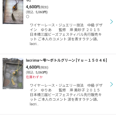
８
]
4,600
円
(税別)
(
税込
:
5,060
)
円
〇
ワイヤーレース・ジュエリー技法 中級 デザ
イン ゆりあ 監修 岸 美砂子 ２０１５
日本橋三越ビーズフェスティバル先行販売キ
ット ご本人のコメント 涙を表すラテン語、
lacri…
lacrima〜雫〜ボトルグリーン
[
Ｙｕ－１５０４６
]
4,600
円
(税別)
(
税込
:
5,060
)
円
在庫わずか
ワイヤーレース・ジュエリー技法 中級 デザ
イン ゆりあ 監修 岸 美砂子 ２０１５
日本橋三越ビーズフェスティバル先行販売キ
ット ご本人のコメント 涙を表すラテン語、
lacri…