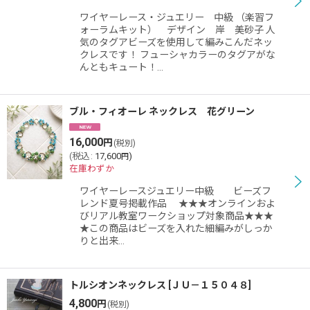
絞り込む
ワイヤーレース・ジュエリー 中級 （楽習フ
ォーラムキット） デザイン 岸 美砂子 人
気のタグアビーズを使用して編みこんだネッ
クレスです！ フューシャカラーのタグアがな
んともキュート！…
ブル・フィオーレ ネックレス 花グリーン
16,000
円
(税別)
(
税込
:
17,600
)
円
在庫わずか
ワイヤーレースジュエリー中級 ビーズフ
レンド夏号掲載作品 ★★★オンラインおよ
びリアル教室ワークショップ対象商品★★★
★この商品はビーズを入れた細編みがしっか
りと出来…
トルシオンネックレス
[
ＪＵ－１５０４８
]
4,800
円
(税別)