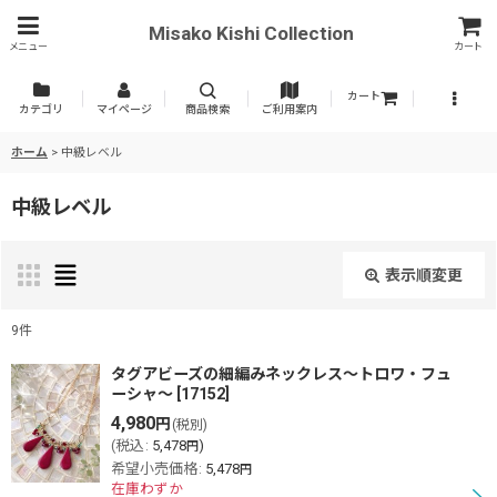
Misako Kishi Collection
メニュー
カート
カート
カテゴリ
マイページ
商品検索
ご利用案内
ホーム
>
中級レベル
中級レベル
表示順変更
閉じる
9
件
表示数
:
タグアビーズの細編みネックレス〜トロワ・フュ
ーシャ〜
[
17152
]
4,980
円
(税別)
並び順
:
(
税込
:
5,478
)
円
希望小売価格
:
5,478
円
在庫わずか