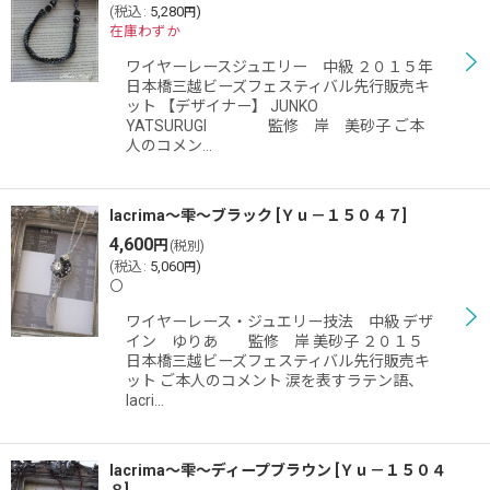
(
税込
:
5,280
)
円
在庫わずか
ワイヤーレースジュエリー 中級 ２０１５年
日本橋三越ビーズフェスティバル先行販売キ
ット 【デザイナー】 JUNKO
YATSURUGI 監修 岸 美砂子 ご本
人のコメン…
lacrima〜雫〜ブラック
[
Ｙｕ－１５０４７
]
4,600
円
(税別)
(
税込
:
5,060
)
円
〇
ワイヤーレース・ジュエリー技法 中級 デザ
イン ゆりあ 監修 岸 美砂子 ２０１５
日本橋三越ビーズフェスティバル先行販売キ
ット ご本人のコメント 涙を表すラテン語、
lacri…
lacrima〜雫〜ディープブラウン
[
Ｙｕ－１５０４