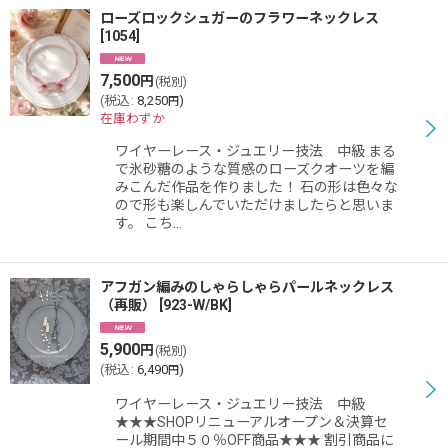
ローズロックシュガーのフラワーネックレス
[
1054
]
7,500
円
(税別)
(
税込
:
8,250
)
円
在庫わずか
ワイヤーレース・ジュエリー技法 中級 まる
で氷砂糖のような質感のローズクオーツを編
みこんだ作品を作りました！ 石の形は色々な
ので形も楽しんでいただけましたらと思いま
す。 こち…
アフガン編みのしゃらしゃらパールネックレス
（再販）
[
923-W/BK
]
5,900
円
(税別)
(
税込
:
6,490
)
円
ワイヤーレース・ジュエリー技法 中級
★★★SHOPリニューアルオープン＆決算セ
ール期間中５０％OFF商品★★★ 割引商品に