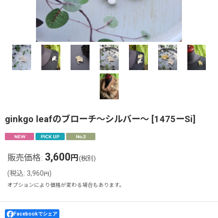
ginkgo leafのブローチ〜シルバー〜
[
1475ーSi
]
3,600
販売価格
:
円
(税別)
(
税込
:
3,960
)
円
オプションにより価格が変わる場合もあります。
Facebookでシェア