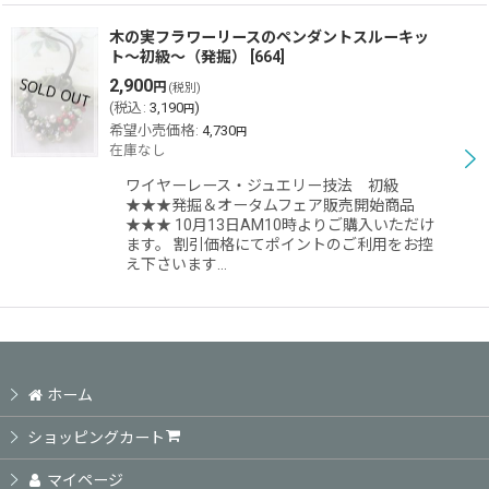
木の実フラワーリースのペンダントスルーキッ
ト〜初級〜（発掘）
[
664
]
2,900
円
(税別)
(
税込
:
3,190
)
円
希望小売価格
:
4,730
円
在庫なし
ワイヤーレース・ジュエリー技法 初級
★★★発掘＆オータムフェア販売開始商品
★★★ 10月13日AM10時よりご購入いただけ
ます。 割引価格にてポイントのご利用をお控
え下さいます…
ホーム
ショッピングカート
マイページ