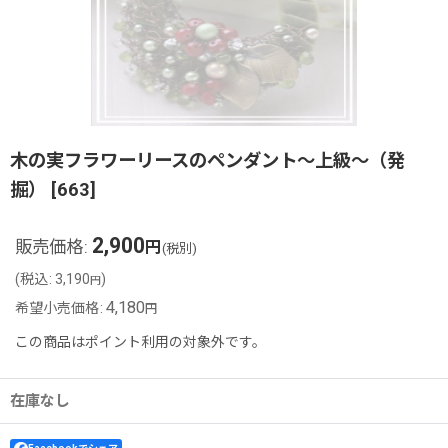
木の実フラワーリースのペンダント〜上級〜（発
掘）
[
663
]
2,900
販売価格
:
円
(税別)
(
税込
:
3,190
)
円
4,180
希望小売価格
:
円
この商品はポイント利用の対象外です。
在庫なし