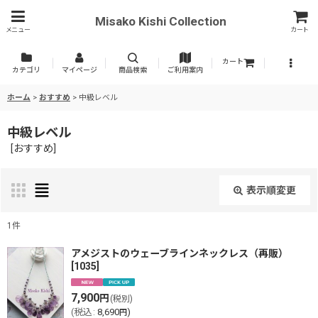
Misako Kishi Collection
メニュー
カート
カート
カテゴリ
マイページ
商品検索
ご利用案内
ホーム
>
おすすめ
>
中級レベル
中級レベル
[
おすすめ
]
表示順変更
閉じる
1
件
表示数
:
アメジストのウェーブラインネックレス（再販）
[
1035
]
並び順
:
7,900
円
(税別)
(
税込
:
8,690
)
円