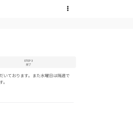
STEP 3
完了
ただいております。また水曜日は隔週で
す。